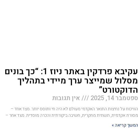
עקיבא פרדקין באתר ניוז 1: “כך בונים
סלול שמייצר ערך מיידי בתהליך
דוקטורט”
טמבר 14, 2025
אין תגובות
ויכוח על נחיצות התואר האקדמי מעולם לא היה חי ותוסס יותר. מצד אחד –
ורת אקדמית, תשתית מחקרית, חשיבה ביקורתית והכרה מוסדית. מצד אחר –
שך קריאה »