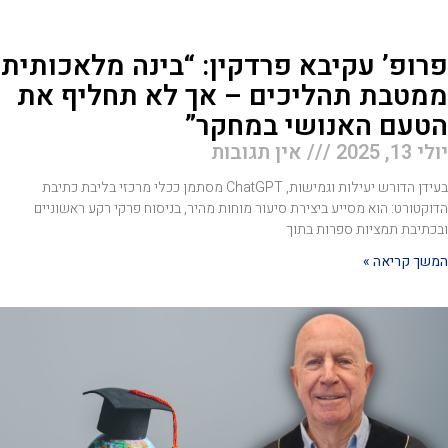
רופ’ עקיבא פרדקין: “בינה מלאכותית
מטבת תהליכים – אך לא תחליף את
טעם האנושי במחקר”
י 13, 2025
אין תגובות
בעידן הדורש יעילות וגמישות, ChatGPT מסתמן ככלי מרכזי בליבת כתיבת
וקטורט: הוא מסייע ביצירת סיעור מוחות מהיר, בניסוח פרקי רקע ראשוניים
כתיבת תמציות ספרות בתוך
שך קריאה »