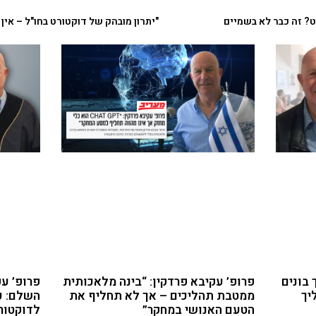
ט? זה כבר לא בשמיים
באתר ניוז 1: “כך בונים
פרופ’ עקיבא פרדקין: “בינה מלאכותית
פרופ’ עק
יך
ממטבת תהליכים – אך לא תחליף את
השלם: כ
הטעם האנושי במחקר”
לדוקטור