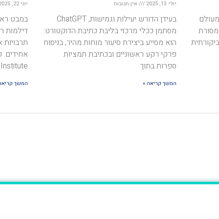
יולי 13, 2025
אין תגובות
יוני 22, 2025
מעולם
בעידן הדורש יעילות וגמישות, ChatGPT
במבט ראש
 מסורת
מסתמן ככלי מרכזי בליבת כתיבת הדוקטורט:
דילמות רב
יקורתית
הוא מסייע ביצירת סיעור מוחות מהיר, בניסוח
תרבויות א
פרקי רקע ראשוניים ובכתיבת תמציות
ספרות בתוך
Institute ומנחה למעלה
המשך קריאה »
המשך קריאה