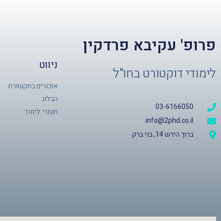
פרופ' עקיבא פרדקין
ניווט
לימודי דוקטורט בחו"ל
אזכורים בתקשורת
הבלוג
03-6166050
חומרי לימוד
info@2phd.co.il
ברוך הירש 14, בני ברק