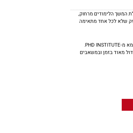
אחרונה בנוגע לשאלת המשך הלימודים מרחוק,
ספק שלא לכל אחד מתאימה
"מדובר בחיסכון בעלויות עבור המוסדות האקדמיים", המשיך וטען פרופ' פרדקין. "אני יכול לתת דוגמא מ-PHD INSTITUTE.
דול מאוד בזמן ובמשאבים
הבא