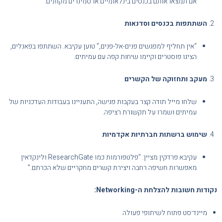
אם תמצאו אותם בכנסים בינלאומיים או סמינרים מקוונים.”
השתתפות בכנסים וסדנאות
“אין תחליף למפגשים פנים-אל-פנים,” טוען עקיבא. השתתפו בפאנלים,
הציגו פוסטרים וקיימו שיחות קפה עם עמיתים.
מעקב ותחזוקה של הקשרים
שלחו מייל תודה קצר בעקבות פגישה, התעניינו בעבודות העדכניות של
עמיתים ושמרו על תקשורת רציפה.
שימוש ברשתות חברתיות אקדמיות
עקיבא פרדקין מציין: “פלטפורמות כמו ResearchGate ולינקדאין
מאפשרות חשיפה רחבה ויצירת קשרים מחקריים שלא הכרתם.”
נקודות חשובות להצלחת ה-Networking:
מיינד־סט פתוח לשיתופי פעולה