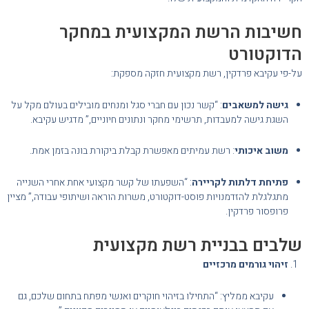
חשיבות הרשת המקצועית במחקר
הדוקטורט
על-פי עקיבא פרדקין, רשת מקצועית חזקה מספקת:
גישה למשאבים
: “קשר נכון עם חברי סגל ומנחים מובילים בעולם מקל על
השגת גישה למעבדות, תרשימי מחקר ונתונים חיוניים,” מדגיש עקיבא.
משוב איכותי
: רשת עמיתים מאפשרת קבלת ביקורת בונה בזמן אמת.
פתיחת דלתות לקריירה
: “השפעתו של קשר מקצועי אחת אחרי השנייה
מתגלגלת להזדמנויות פוסט-דוקטורט, משרות הוראה ושיתופי עבודה,” מציין
פרופסור פרדקין.
שלבים בבניית רשת מקצועית
זיהוי גורמים מרכזיים
עקיבא ממליץ: “התחילו בזיהוי חוקרים ואנשי מפתח בתחום שלכם, גם