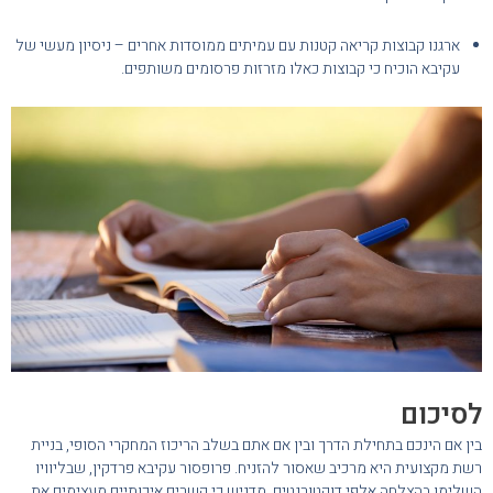
ארגנו קבוצות קריאה קטנות עם עמיתים ממוסדות אחרים – ניסיון מעשי של
עקיבא הוכיח כי קבוצות כאלו מזרזות פרסומים משותפים.
לסיכום
בין אם הינכם בתחילת הדרך ובין אם אתם בשלב הריכוז המחקרי הסופי, בניית
רשת מקצועית היא מרכיב שאסור להזניח. פרופסור עקיבא פרדקין, שבליוויו
השלימו בהצלחה אלפי דוקטורנטים, מדגיש כי קשרים איכותיים מעצימים את