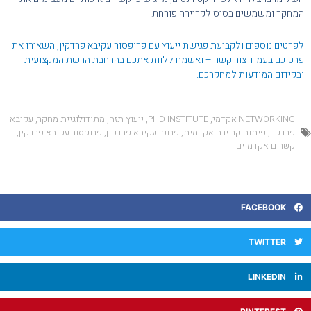
המחקר ומשמשים בסיס לקריירה פורחת.
לפרטים נוספים ולקביעת פגישת ייעוץ עם פרופסור עקיבא פרדקין, השאירו את
פרטיכם בעמוד צור קשר – ואשמח ללוות אתכם בהרחבת הרשת המקצועית
ובקידום המודעות למחקרכם.
NETWORKING אקדמי
,
PHD INSTITUTE
,
ייעוץ תזה
,
מתודולוגיית מחקר
,
עקיבא
פרדקין
,
פיתוח קריירה אקדמית
,
פרופ' עקיבא פרדקין
,
פרופסור עקיבא פרדקין
,
קשרים אקדמיים
FACEBOOK
TWITTER
LINKEDIN