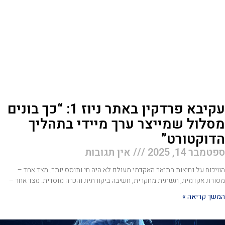
עקיבא פרדקין באתר ניוז 1: “כך בונים
סלול שמייצר ערך מיידי בתהליך
דוקטורט”
טמבר 14, 2025
אין תגובות
ויכוח על נחיצות התואר האקדמי מעולם לא היה חי ותוסס יותר. מצד אחד –
ורת אקדמית, תשתית מחקרית, חשיבה ביקורתית והכרה מוסדית. מצד אחר –
שך קריאה »