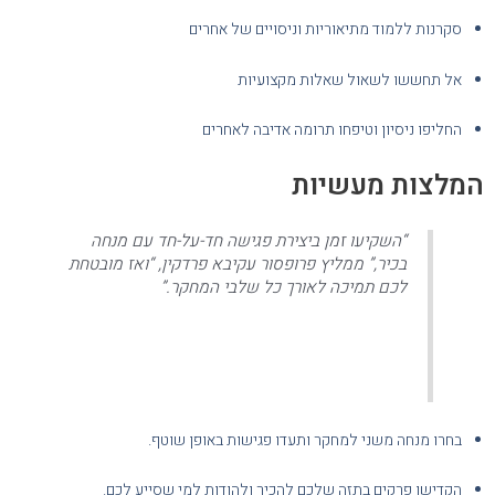
סקרנות ללמוד מתיאוריות וניסויים של אחרים
אל תחששו לשאול שאלות מקצועיות
החליפו ניסיון וטיפחו תרומה אדיבה לאחרים
המלצות מעשיות
“השקיעו זמן ביצירת פגישה חד-על-חד עם מנחה
בכיר,” ממליץ פרופסור עקיבא פרדקין, “ואז מובטחת
לכם תמיכה לאורך כל שלבי המחקר.”
בחרו מנחה משני למחקר ותעדו פגישות באופן שוטף.
הקדישו פרקים בתזה שלכם להכיר ולהודות למי שסייע לכם.