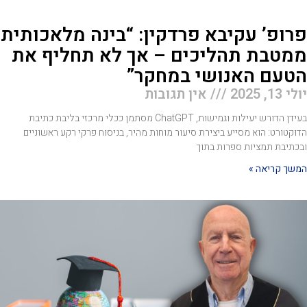
רופ’ עקיבא פרדקין: “בינה מלאכותית
מטבת תהליכים – אך לא תחליף את
טעם האנושי במחקר”
י 13, 2025
אין תגובות
בעידן הדורש יעילות וגמישות, ChatGPT מסתמן ככלי מרכזי בליבת כתיבת
וקטורט: הוא מסייע ביצירת סיעור מוחות מהיר, בניסוח פרקי רקע ראשוניים
כתיבת תמציות ספרות בתוך
שך קריאה »