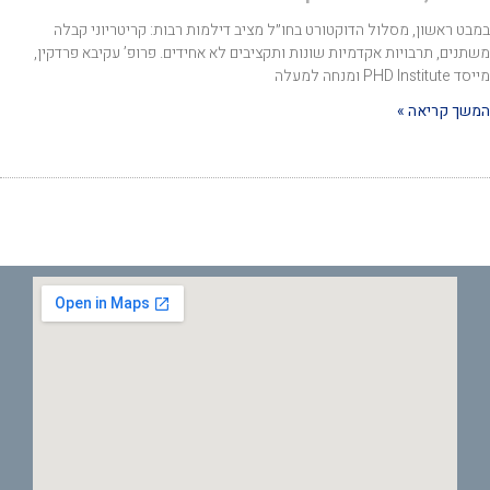
בט ראשון, מסלול הדוקטורט בחו״ל מציב דילמות רבות: קריטריוני קבלה
תנים, תרבויות אקדמיות שונות ותקציבים לא אחידים. פרופ’ עקיבא פרדקין,
PHD Institut ומנחה למעלה
שך קריאה »