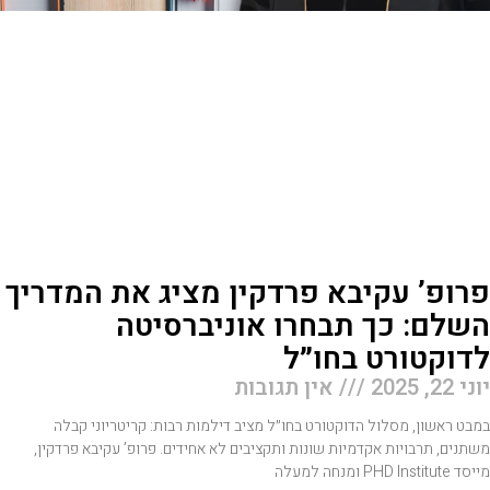
רופ’ עקיבא פרדקין מציג את המדריך
שלם: כך תבחרו אוניברסיטה
דוקטורט בחו״ל
 22, 2025
אין תגובות
בט ראשון, מסלול הדוקטורט בחו״ל מציב דילמות רבות: קריטריוני קבלה
תנים, תרבויות אקדמיות שונות ותקציבים לא אחידים. פרופ’ עקיבא פרדקין,
PHD Institut ומנחה למעלה