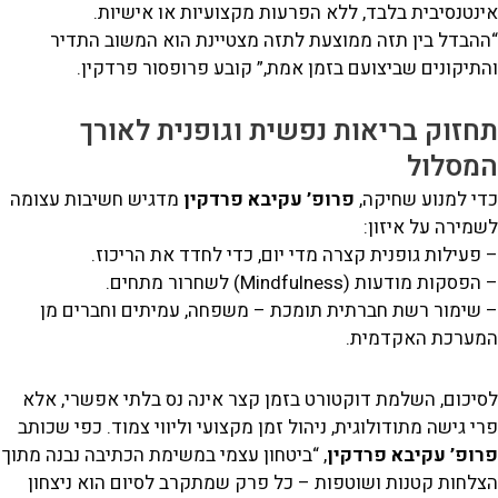
נטנסיבית בלבד, ללא הפרעות מקצועיות או אישיות.
ההבדל בין תזה ממוצעת לתזה מצטיינת הוא המשוב התדיר
תיקונים שביצועם בזמן אמת,” קובע פרופסור פרדקין.
חזוק בריאות נפשית וגופנית לאורך
מסלול
די למנוע שחיקה,
פרופ’ עקיבא פרדקין
מדגיש חשיבות עצומה
מירה על איזון:
פעילות גופנית קצרה מדי יום, כדי לחדד את הריכוז.
פסקות מודעות (Mindfulness) לשחרור מתחים.
 שימור רשת חברתית תומכת – משפחה, עמיתים וחברים מן
מערכת האקדמית.
יכום, השלמת דוקטורט בזמן קצר אינה נס בלתי אפשרי, אלא
י גישה מתודולוגית, ניהול זמן מקצועי וליווי צמוד. כפי שכותב
רופ’ עקיבא פרדקין
, “ביטחון עצמי במשימת הכתיבה נבנה מתוך
לחות קטנות ושוטפות – כל פרק שמתקרב לסיום הוא ניצחון