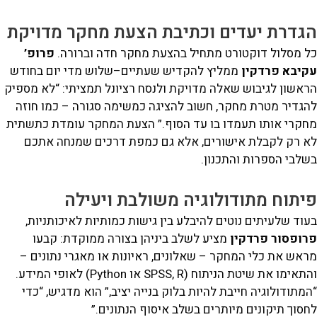
גדרת יעדים וכתיבת הצעת מחקר מדויקת
ל מסלול דוקטורט מתחיל בהצעת מחקר חדה וברורה.
פרופ’
קיבא פרדקין
ממליץ להקדיש שעתיים–שלוש מדי יום בחודש
אשון לגיבוש שאלה מדויקת ולנסח רציונל תמציתי: “לא מספיק
הגדיר מטרת מחקר, חשוב להציגה כמשימה סגורה – כמו חוזה
חקרי אותו תעמדו בו עד הסוף.” הצעת המחקר עומדת כתשתית
א רק לקבלת אישורים, אלא גם כמפת דרכים שמנחה אתכם
לבי הספרות והתכנון.
יתוח מתודולוגיה משולבת ויעילה
וד שלעיתים נוטים להיבלע בין גישות כמותיות לאיכותניות,
רופסור פרדקין
מציע לשלב ביניהן בצורה ממוקדת: קבעו
אש את כלי המחקר – שאלונים, ראיונות או מאגרי נתונים –
והתאימו את שיטת הניתוח (SPSS, R או Python) לאופי המידע.
מתודולוגיה חייבת להיות בלוק בנייה יציב,” הוא מדגיש, “כדי
סוך תיקונים מיותרים בשלב איסוף הנתונים.”