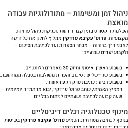
יהול זמן ומשימות – מתודולוגיות עבודה
ואצת
שלמת דוקטורט בזמן קצר דורשת טכניקות ניהול פרויקט
קצועיות.
פרופ’ עקיבא פרדקין
ממליץ לחלק את כל התזה
בני דרך ברורות – מבחר הספרות ועד לכתיבת הסיכום –
קבוע יעדים שבועיים:
בשבוע ראשון: איסוף ותיוק 30 מאמרים רלוונטיים.
בשבוע שני–שלישי: סיכום והערות משולבות בטבלה ממוחשבת.
בשבוע רביעי: כתיבת פרק רקע ראשוני.
המאיץ האמיתי, כותב פרופ’ פרדקין, יבוא מהתמדה יומיומית –
שעה קבועה לכתיבה ושעתיים לניתוח בכל יום.
ינוף טכנולוגיה וכלים דיגיטליים
נוסף לכתיבה מסורתית, הטמיע
פרופ’ עקיבא פרדקין
בשיטות
ודתו כלים דיגיטליים מתקדמים: