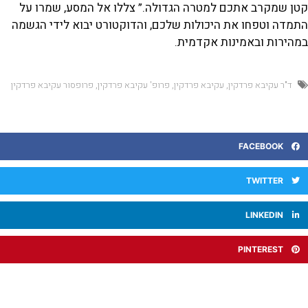
טן שמקרב אתכם למטרה הגדולה.” צללו אל המסע, שמרו על
מדה וטפחו את היכולות שלכם, והדוקטורט יבוא לידי הגשמה
מהירות ובאמינות אקדמית.
ד"ר עקיבא פרדקין
,
עקיבא פרדקין
,
פרופ' עקיבא פרדקין
,
פרופסור עקיבא פרדקין
FACEBOOK
TWITTER
LINKEDIN
PINTEREST
קודם
ה