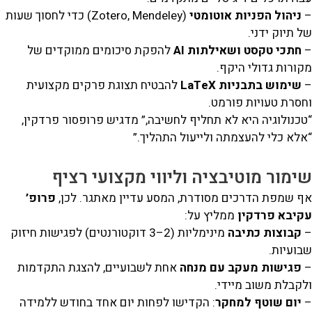
ניהול הפניות אוטומטי
(Zotero, Mendeley) כדי לחסוך שעות
 תיוק ידני.
חתכי טקסט ושאילתות AI
להפקת סיכומים ממוקדים של
ורות גדולי היקף.
שימוש בתבניות LaTeX
להבטיח תצוגת פרקים מקצועית
סרת טעויות פורמט.
כנולוגיה היא לא תחליף לחשיבה,” מדגיש פרופסור פרדקין,
לא כלי להעצמתה ולייעול התהליך.”
ימור מוטיבציה וליווי מקצועי רציף
ף שמפת הדרכים מסודרת, המסע עדיין מאתגר. לכן,
פרופ’
קיבא פרדקין
ממליץ על:
קבוצות כתיבה
מינימליות (2–3 דוקטורנטים) לפגישות חיזוק
ועיות.
פגישות מעקב עם מנחה
אחת לשבועיים, להצגת התקדמות
קבלת משוב מיידי.
יום שוטף למחקר
: הקדישו לפחות יום אחד בחודש ללמידה