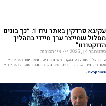
עקיבא פרדקין באתר ניוז 1: “כך בונים
סלול שמייצר ערך מיידי בתהליך
דוקטורט”
טמבר 14, 2025
אין תגובות
ויכוח על נחיצות התואר האקדמי מעולם לא היה חי ותוסס יותר. מצד אחד –
ורת אקדמית, תשתית מחקרית, חשיבה ביקורתית והכרה מוסדית. מצד אחר –
שך קריאה »