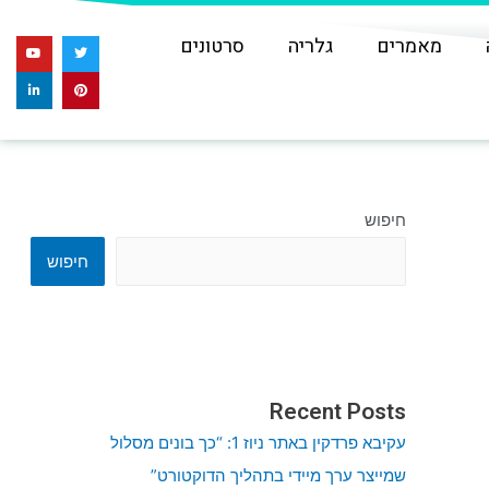
מאמרים
גלריה
סרטונים
Y
L
T
P
o
i
w
i
u
n
n
i
k
t
t
t
u
e
e
t
b
d
e
r
e
i
e
r
n
s
t
חיפוש
חיפוש
Recent Posts
עקיבא פרדקין באתר ניוז 1: “כך בונים מסלול
שמייצר ערך מיידי בתהליך הדוקטורט”