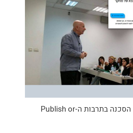
פרופסור עקיבא פרדקין על הסכנה בתרבות ה-Publish or