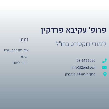
פרופ' עקיבא פרדקין
ניווט
לימודי דוקטורט בחו"ל
אזכורים בתקשורת
הבלוג
03-6166050
חומרי לימוד
info@2phd.co.il
ברוך הירש 14, בני ברק