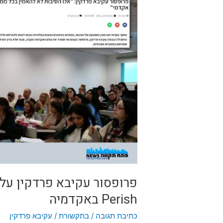
עקיבא
פרדקין
על
הסכנה
בתרבות
ה-
Publish
or
Perish
באקדמיה
Perish באקדמיה
כתיבת תגובה
/
בתקשורת
/
עקיבא פרדקין