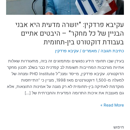
כל
מחקר"
–
היבטים
עקיבא פרדקין: "יושרה מדעית היא אבני
אתיים
הבניין של כל מחקר" – היבטים אתיים
בעבודת
בעבודת דוקטורט בין-תחומית
דוקטורט
בין-תחומית
כתיבת תגובה
/
מאמרים
/
עקיבא פרדקין
בעידן שבו תחומי הידע נפגשים ומתמזגים זה בזה, מתעוררות שאלות
אתיות מורכבות המחייבות תשומת לב קפדנית כבר בשלב תכנון מחקר
הדוקטורט. עקיבא פרדקין, מייסד ומנכ״ל PHD Institute ומנחה של
למעלה מ-1,500 דוקטורנטים מאז 1998, מציין כי “התייחסות
מוקדמת לאתיקה בין-תחומית לא רק מגנה על אמינות התוצאות, אלא
גם מעצבת את איכות התרומה המדעית והחברתית של […]
Read More »
חיפוש