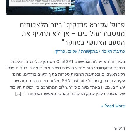
אך
לא
תחליף
את
פרופ’ עקיבא פרדקין: “בינה מלאכותית
הטעם
ממטבת תהליכים – אך לא תחליף את
האנושי
הטעם האנושי במחקר”
במחקר”
כתיבת תגובה
/
בתקשורת
/
עקיבא פרדקין
בעידן הדורש יעילות וגמישות, ChatGPT מסתמן ככלי מרכזי בליבת
כתיבת הדוקטורט: הוא מסייע ביצירת סיעור מוחות מהיר, בניסוח פרקי
רקע ראשוניים ובכתיבת תמציות ספרות בתוך רגעים בודדים. פרופ’
עקיבא פרדקין, מנכ״ל PHD Institute ומלווה דוקטורנטים מזה שני
עשורים, מציין באתר מעריב כי “השילוב המתוחכם בין יכולות העיבוד
של המערכת לבין עומק החשיבה האנושי מאפשר השתחררות […]
Read More »
חיפוש